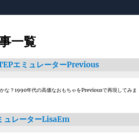
記事一覧
STEPエミュレーターPrevious
ったかな？1990年代の高価なおもちゃをPreviousで再現してみま
エミュレーターLisaEm